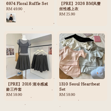
6974 Floral Ruffle Set
【PRE】2026 BM风蕾
丝性感上衣
Regular
RM 49.90
price
Regular
RM 25.90
price
【PRE】2016 清冷感减
1310 Seoul Heartbeat
龄三件套
Set
Regular
RM 59.90
Regular
RM 59.90
price
price