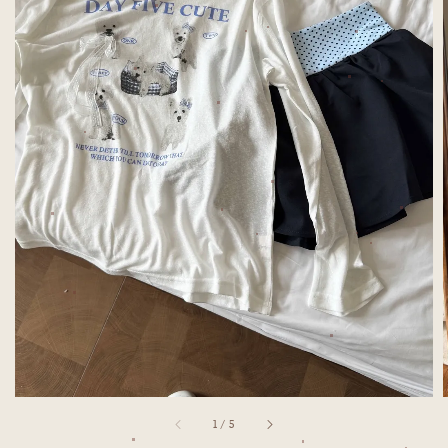
1
/
5