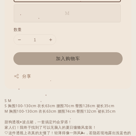
M
数量
加入购物车
分享
S M
S 胸围100-130cm 衣长63cm 腰围70cm 臀围128cm 裙长35cm
M 胸围100-130cm 衣长63cm 腰围74cm 臀围132cm 裙长35cm
甜狗透视
+
波点裙，一套搞定约会穿搭！
家人们！我终于找到了可以无脑入的夏日慵懒风套装！
🤍这件透视上衣真的太懂了！轻薄得像一阵风🌬️，若隐若现地露出浅蓝色的