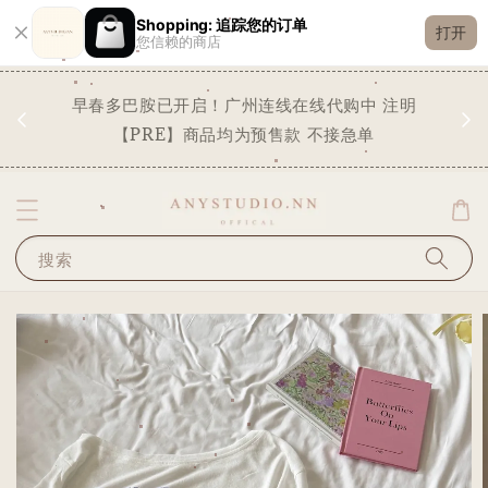
Shopping: 追踪您的订单
打开
您信赖的商店
现货
早春多巴胺已开启！广州连线在线代购中 注明
✨
STO
【PRE】商品均为预售款 不接急单
搜索