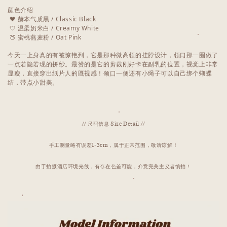
颜色介绍
🖤 赫本气质黑 / Classic Black
🤍 温柔奶米白 / Creamy White
🍑 蜜桃燕麦粉 / Oat Pink
今天一上身真的有被惊艳到，它是那种微高领的挂脖设计，领口那一圈做了
一点若隐若现的拼纱。最赞的是它的剪裁刚好卡在副乳的位置，视觉上非常
显瘦，直接穿出纸片人的既视感！领口一侧还有小绳子可以自己绑个蝴蝶
结，带点小甜美。
// 尺码信息 Size Detail //
手工测量略有误差1-3cm，属于正常范围，敬请谅解！
由于拍摄酒店环境光线，有存在色差可能，介意完美主义者慎拍！