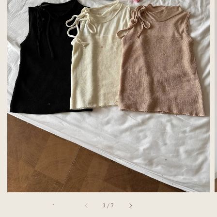
1
/
7