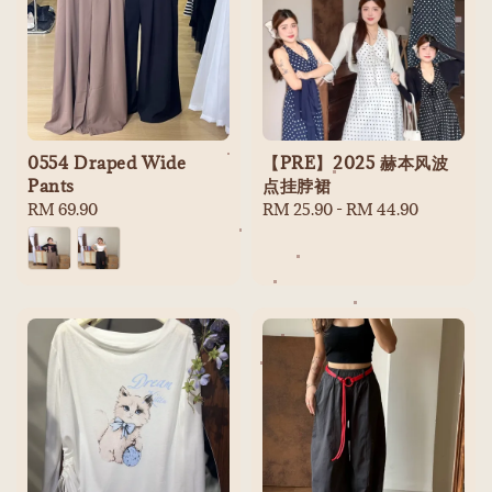
0554 Draped Wide
【PRE】2025 赫本风波
Pants
点挂脖裙
Regular
RM 69.90
Regular
RM 25.90
-
RM 44.90
price
price