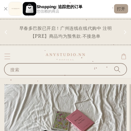
Shopping: 追踪您的订单
打开
您信赖的商店
现货
早春多巴胺已开启！广州连线在线代购中 注明
✨
STO
【PRE】商品均为预售款 不接急单
搜索