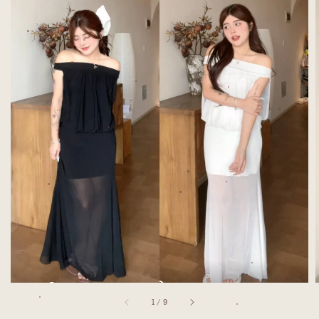
1
/
9