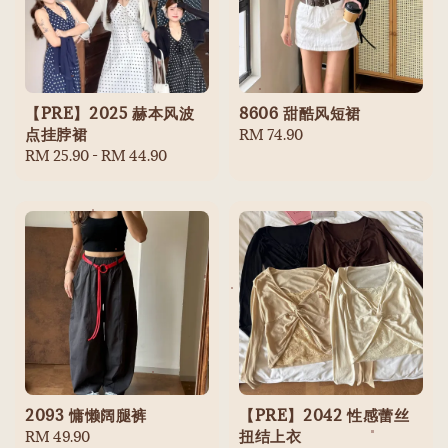
【PRE】2025 赫本风波
8606 甜酷风短裙
点挂脖裙
Regular
RM 74.90
Regular
RM 25.90
-
RM 44.90
price
price
2093 慵懒阔腿裤
【PRE】2042 性感蕾丝
扭结上衣
Regular
RM 49.90