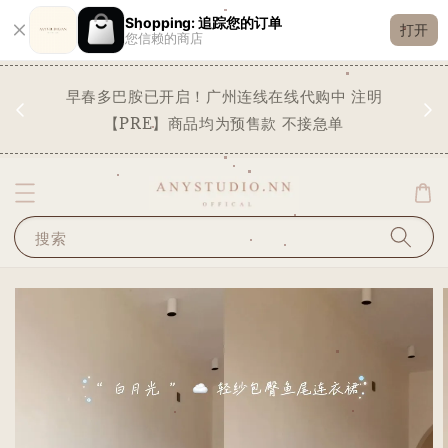
Shopping: 追踪您的订单
打开
您信赖的商店
现货
早春多巴胺已开启！广州连线在线代购中 注明
✨
STO
【PRE】商品均为预售款 不接急单
搜索