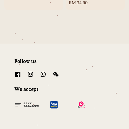
price
Regular
RM 34.90
price
Follow us
We accept