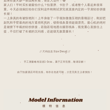
如果你夏天缺一条战袍长裙，请盲入这件！😭
家人们！平时买长裙最怕什么？怕显胖、卡肚子，或者整个人看起来很笨
重。今天必须疯狂给你们安利这件刚刚试穿完就直接内定的一字肩轻纱拼接
长裙！
一上身真的有被惊艳到！上半身做了一字领加微微压褶的垂顺设计，刚好把
副乳和手臂最肉的地方遮得死死的，锁骨线条显得超级漂亮。最心机的绝对
是裙摆下半截的轻纱拼接，若隐若现地透出腿部线条，视觉重心直接往上
提，不仅打破了长裙的沉闷感，还超级无敌显腿长！
// 尺码信息 Size Detail //
手工测量略有误差1-3cm，属于正常范围，敬请谅解！
由于拍摄酒店环境光线，有存在色差可能，介意完美主义者慎拍！