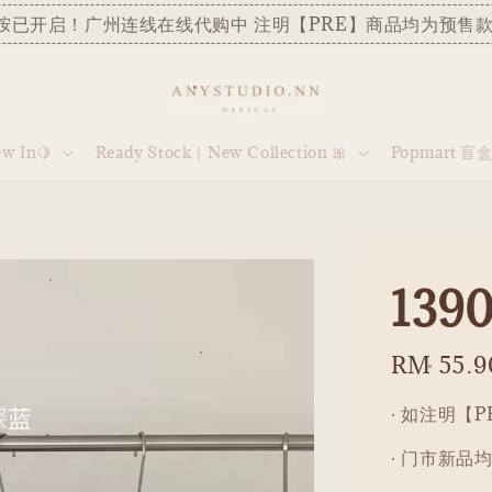
胺已开启！广州连线在线代购中 注明【PRE】商品均为预售款
 In🍋
Ready Stock｜New Collection 🎀
Popmart 盲
1390
Regular
RM 55.9
price
· 如注明【
· 门市新品