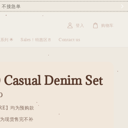
 不接急单
登入
购物车
盒系列 🌟
Sales！特惠区🚪
Contact us
 Casual Denim Set
0
PRE】均为预购款
均为现货售完不补