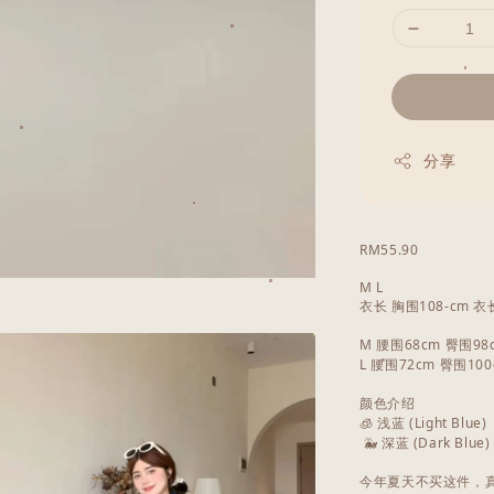
分享
RM55.90
M L
衣长 胸围108-cm 衣
M 腰围68cm 臀围98
L 腰围72cm 臀围10
颜色介绍
🧊 浅蓝 (Light Blue)
🐳 深蓝 (Dark Blue)
今年夏天不买这件，