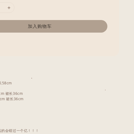
加入购物车
长58cm
cm 裙长36cm
0cm 裙长36cm
真的会错过一个亿！！！