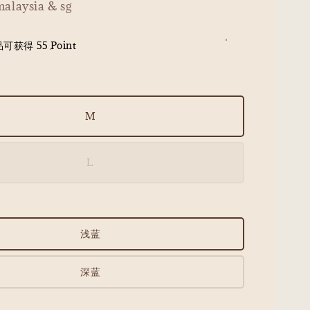
malaysia & sg
获得 55 Point
M
L
浅蓝
深蓝