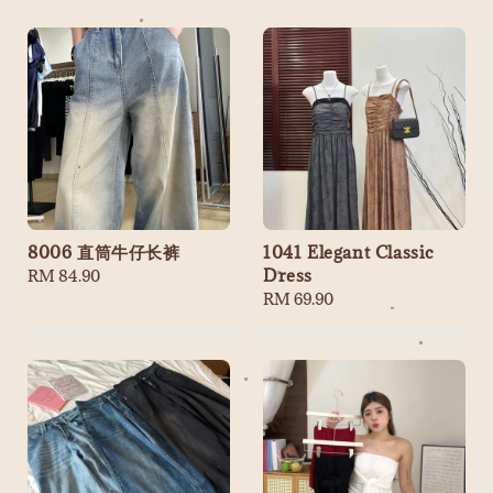
8006 直筒牛仔长裤
1041 Elegant Classic
Dress
Regular
RM 84.90
price
Regular
RM 69.90
price