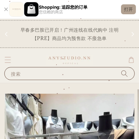
Shopping: 追踪您的订单
打开
您信赖的商店
现货
早春多巴胺已开启！广州连线在线代购中 注明
✨
STO
【PRE】商品均为预售款 不接急单
搜索