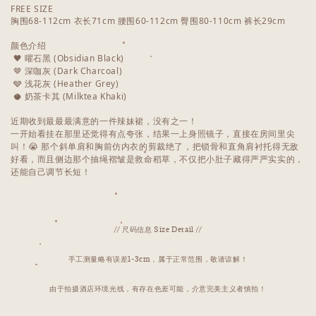
FREE SIZE
胸围68-112cm 衣长71cm 腰围60-112cm 臀围80-110cm 裤长29cm
颜色介绍
🖤 曜石黑 (Obsidian Black)
🤎 深咖灰 (Dark Charcoal)
🩶 浅花灰 (Heather Grey)
🥥 奶茶卡其 (Milktea Khaki)
近期收到最最最满意的一件辣妹裙，没有之一！
一开始看挂在那里还觉得有点夸张，结果一上身照镜子，直接在房间里尖
叫！😭 那个斜单肩和胸前仿内衣的剪裁绝了，把锁骨和直角肩衬托得无敌
好看，而且侧边那个抽绳褶皱是救命稻草，不仅把小肚子藏得严严实实的，
还能自己调节长短！
// 尺码信息 Size Detail //
手工测量略有误差1-3cm，属于正常范围，敬请谅解！
由于拍摄酒店环境光线，有存在色差可能，介意完美主义者慎拍！