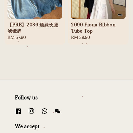
【PRE】2036 矮妹长腿
2090 Fiona Ribbon
滤镜裤
Tube Top
Regular
RM 57.90
Regular
RM 39.90
price
price
Follow us
We accept