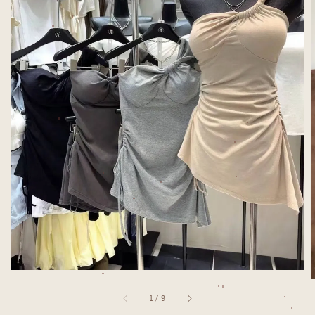
1
/
9