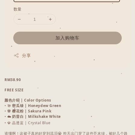
数量
加入购物车
分享
RM38.90
FREE SIZE
颜色介绍 | Color Options
•
🍈 密瓜绿 | Honeydew Green
•
🌸 樱花粉 | Sakura Pink
•
☁️ 奶昔白 | Milkshake White
• 💎 晶透蓝 | Crystal Blue
谁懂啊！这裙子真的好穿到流泪😭 昨天出门穿了这件芥末绿，被好几个路