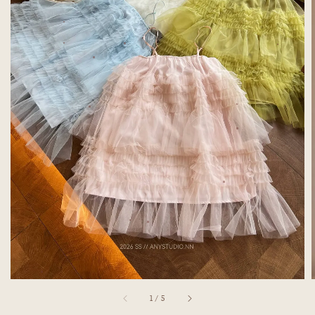
1
/
5