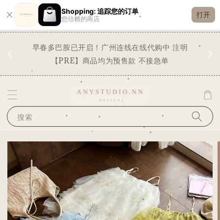
Shopping: 追踪您的订单
打开
您信赖的商店
现货
早春多巴胺已开启！广州连线在线代购中 注明
✨
STO
【PRE】商品均为预售款 不接急单
搜索