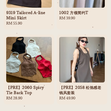
9319 Tailored A-line
1002 方领简约T
Mini Skirt
Regular
RM 39.90
Regular
RM 55.90
price
price
【PRE】2060 Spicy
【PRE】2058 松弛感老
Tie Back Top
钱风套装
Regular
RM 28.90
Regular
RM 49.90
price
price