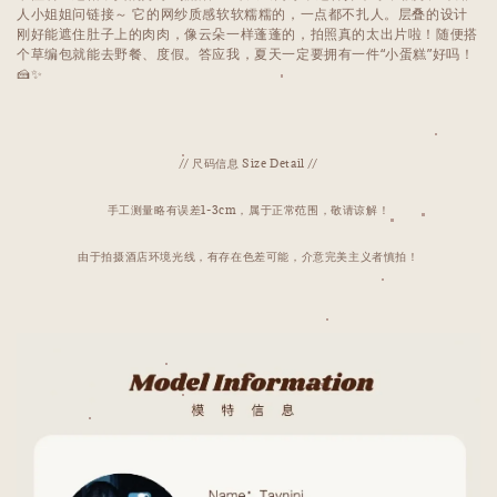
人小姐姐问链接～ 它的网纱质感软软糯糯的，一点都不扎人。层叠的设计
刚好能遮住肚子上的肉肉，像云朵一样蓬蓬的，拍照真的太出片啦！随便搭
个草编包就能去野餐、度假。答应我，夏天一定要拥有一件“小蛋糕”好吗！
🍰✨
// 尺码信息 Size Detail //
手工测量略有误差1-3cm，属于正常范围，敬请谅解！
由于拍摄酒店环境光线，有存在色差可能，介意完美主义者慎拍！