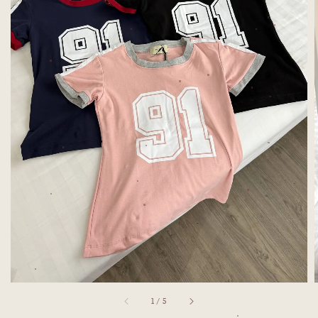
1
/
5