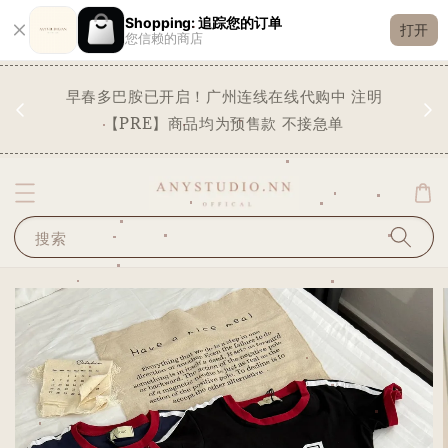
Shopping: 追踪您的订单
打开
您信赖的商店
现货
早春多巴胺已开启！广州连线在线代购中 注明
✨
STO
【PRE】商品均为预售款 不接急单
搜索