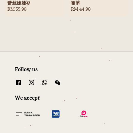
蕾丝娃娃衫
裙裤
Regular
RM 55.90
Regular
RM 44.90
price
price
Follow us
We accept