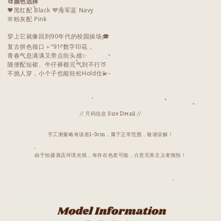
🎨颜色选择
🖤黑红配 Black 💙海军蓝 Navy
🌸粉灰配 Pink
穿上它就像回到90年代的校园操场🎓
复古拼色领口＋“91”数字印花，
青春气息满满又带点街头感✨
随便配短裙、牛仔裤都元气到不行🍑
不挑人穿，小个子也能轻松Hold住💫
// 尺码信息 Size Detail //
手工测量略有误差1-3cm，属于正常范围，敬请谅解！
由于拍摄酒店环境光线，有存在色差可能，介意完美主义者慎拍！