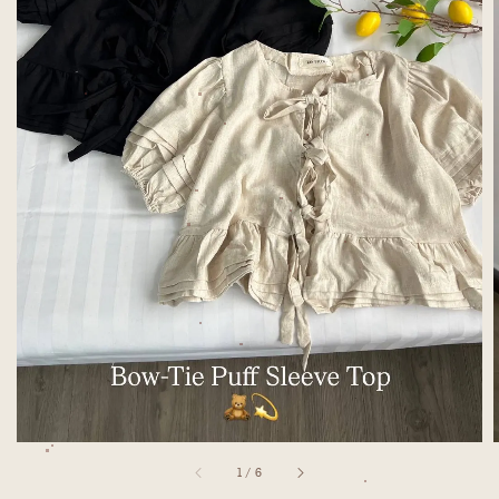
1
/
6