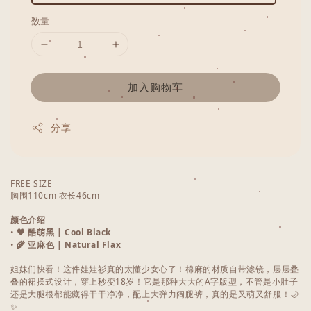
数量
加入购物车
分享
FREE SIZE
胸围110cm 衣长46cm
颜色介绍
•
🖤 酷萌黑 | Cool Black
•
🌾 亚麻色 | Natural Flax
姐妹们快看！这件娃娃衫真的太懂少女心了！棉麻的材质自带滤镜，层层叠
叠的裙摆式设计，穿上秒变18岁！它是那种大大的A字版型，不管是小肚子
还是大腿根都能藏得干干净净，配上大弹力阔腿裤，真的是又萌又舒服！🌙
✨