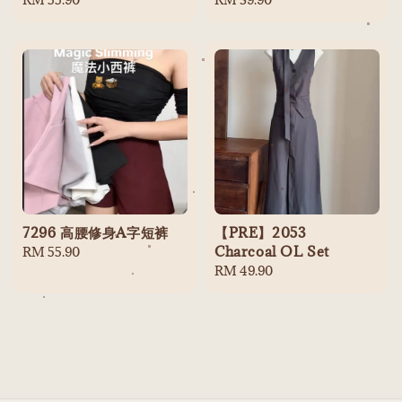
price
price
7296 高腰修身A字短裤
【PRE】2053
Charcoal OL Set
Regular
RM 55.90
price
Regular
RM 49.90
price