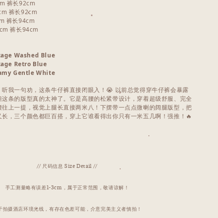
cm 裤长92cm
cm 裤长92cm
cm 裤长94cm
2cm 裤长94cm
tage Washed Blue
tage Retro Blue
amy Gentle White
听我一句劝，这条牛仔裤直接闭眼入！😭 以前总觉得穿牛仔裤会暴露
但这条的版型真的太神了。它是高腰的松紧带设计，穿着超级舒服、完全
腰往上一提，视觉上腿长直接两米八！下摆带一点点微喇的阔腿版型，把
又长，三个颜色都巨百搭，穿上它谁看得出你只有一米五几啊！强推！🔥
// 尺码信息 Size Detail //
手工测量略有误差1-3cm，属于正常范围，敬请谅解！
于拍摄酒店环境光线，有存在色差可能，介意完美主义者慎拍！