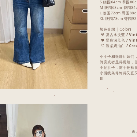
S 腰围64cm 臀围80
M 腰围68cm 臀围84
L 腰围72cm 臀围88
XL 腰围78cm 臀围9
颜色介绍 | Colors
💙 复古水洗蓝
/ Vin
🖤 显瘦深蓝色
/ Vin
🤍 温柔奶油白
/ Cre
小个子和微胖姐妹们，
胯宽或者显得腿短，
不勒肚子，随手把裤
小腿线条修饰得又直
👖
由