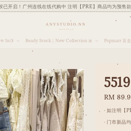
胺已开启！广州连线在线代购中 注明【PRE】商品均为预售款
 In🍋
Ready Stock｜New Collection 🎀
Popmart 盲
55
Regular
RM 89.
price
· 如注明【
· 门市新品