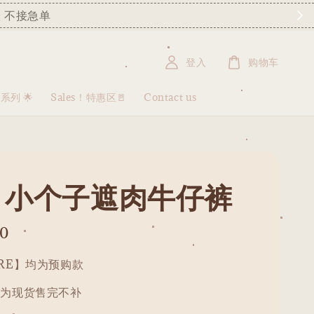
 不接急单
登入
购物车
盒系列 🌟
Sales！特惠区🚪
Contact us
19 小个子遮肉牛仔裤
90
PRE】均为预购款
均为现货售完不补