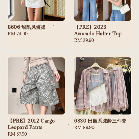
8606 甜酷风短裙
【PRE】2023
Avocado Halter Top
Regular
RM 74.90
price
Regular
RM 29.90
price
【PRE】2012 Cargo
6830 田园系减龄三件套
Leopard Pants
Regular
RM 89.90
Regular
RM 57.90
price