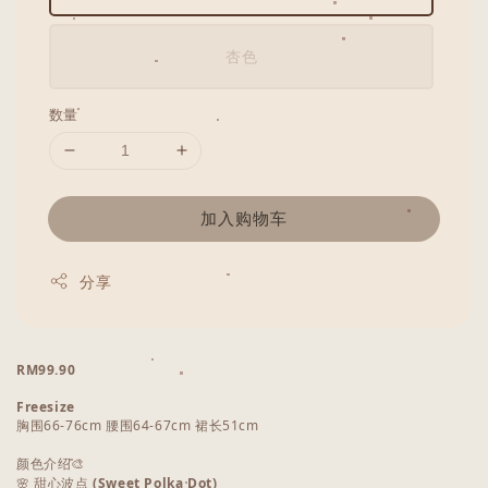
杏色
数量
加入购物车
分享
RM99.90
Freesize
胸围66-76cm 腰围64-67cm 裙长51cm
颜色介绍🎨
🌸
甜心波点
(Sweet Polka Dot)