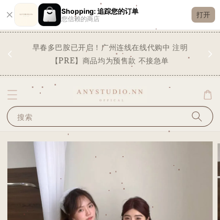
Shopping: 追踪您的订单
打开
您信赖的商店
现货
早春多巴胺已开启！广州连线在线代购中 注明
✨
STO
【PRE】商品均为预售款 不接急单
搜索