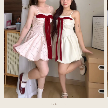
1
/
5