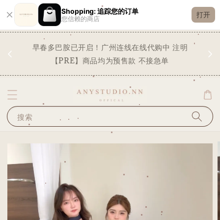
Shopping: 追踪您的订单
打开
您信赖的商店
现货
早春多巴胺已开启！广州连线在线代购中 注明
✨
STO
【PRE】商品均为预售款 不接急单
搜索