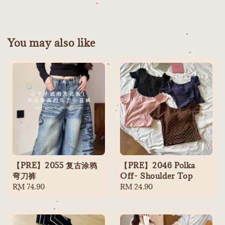
You may also like
【PRE】2055 复古涂鸦
【PRE】2046 Polka
弯刀裤
Off- Shoulder Top
Regular
RM 74.90
Regular
RM 24.90
price
price