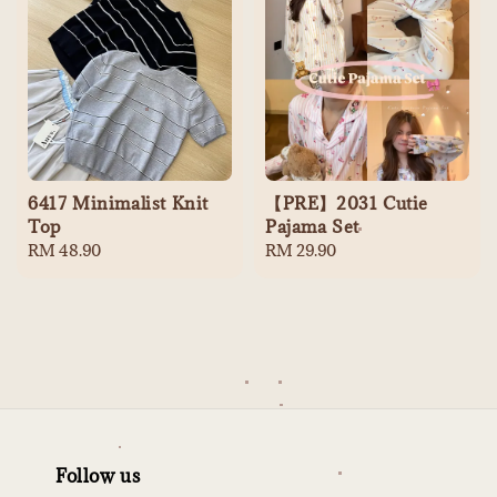
6417 Minimalist Knit
【PRE】2031 Cutie
Top
Pajama Set
Regular
RM 48.90
Regular
RM 29.90
price
price
Follow us