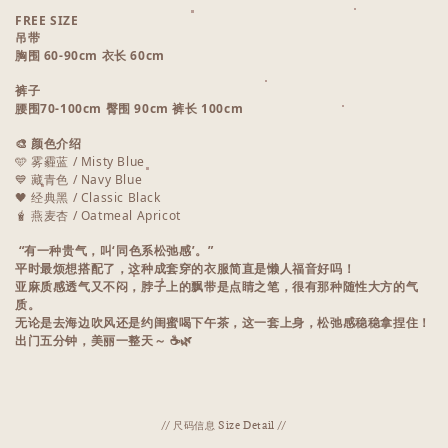
FREE SIZE
吊带
胸围 60-90cm 衣长 60cm
裤子
腰围70-100cm 臀围 90cm 裤长 100cm
🎨 颜色介绍
🩵 雾霾蓝 / Misty Blue
💙 藏青色 / Navy Blue
🖤 经典黑 / Classic Black
🧋 燕麦杏 / Oatmeal Apricot
“有一种贵气，叫‘同色系松弛感’。”
平时最烦想搭配了，这种成套穿的衣服简直是懒人福音好吗！
亚麻质感透气又不闷，脖子上的飘带是点睛之笔，很有那种随性大方的气
质。
无论是去海边吹风还是约闺蜜喝下午茶，这一套上身，松弛感稳稳拿捏住！
出门五分钟，美丽一整天～ ☕️🌿
// 尺码信息 Size Detail //