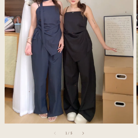
1
/
5