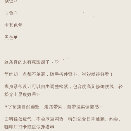
颜色🎨
白色🤍
卡其色🤎
黑色🖤
这条真的太有氛围感了～🤍
简约却一点都不单调，随手搭件背心、衬衫就很好看！
裹身系带设计可以自由调整松紧，包容度高又修饰腰线，轻
松穿出显瘦效果✨
A字裙摆自然垂坠，走路带风，自带温柔慵懒感～
面料轻盈透气，不会厚重闷热，特别适合日常通勤、约会、
咖啡厅打卡或度假穿搭📸