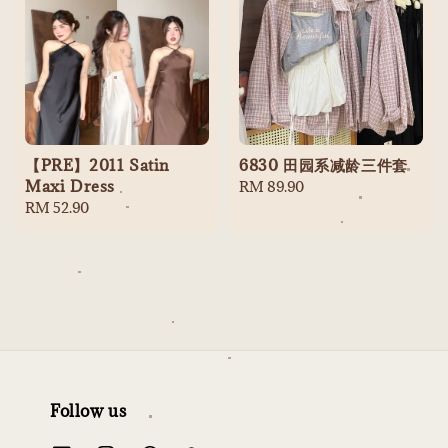
【PRE】2011 Satin
6830 田园系减龄三件套
Maxi Dress
Regular
RM 89.90
Regular
RM 52.90
price
price
Follow us