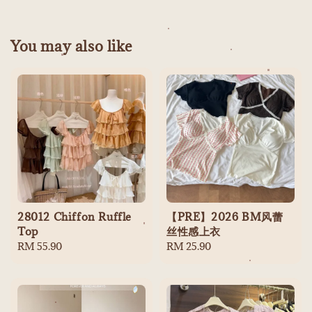
You may also like
28012 Chiffon Ruffle
【PRE】2026 BM风蕾
Top
丝性感上衣
Regular
RM 55.90
Regular
RM 25.90
price
price