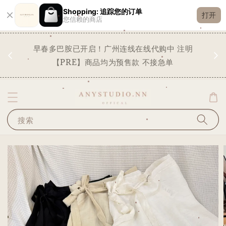
Shopping: 追踪您的订单
打开
您信赖的商店
现货
早春多巴胺已开启！广州连线在线代购中 注明
✨
STO
【PRE】商品均为预售款 不接急单
搜索