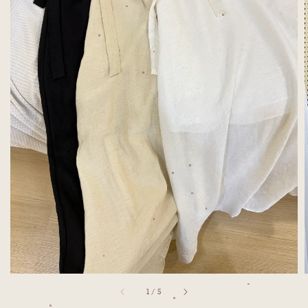
1
/
5